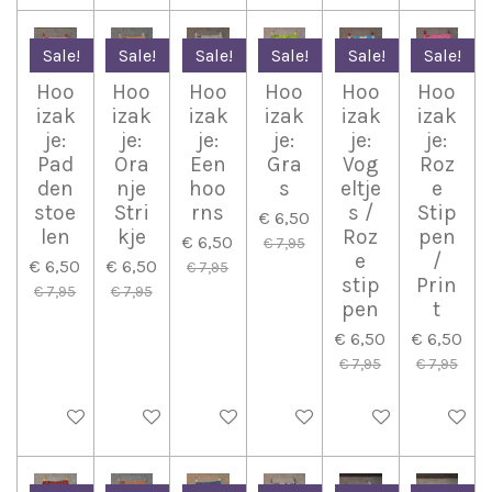
Sale!
Sale!
Sale!
Sale!
Sale!
Sale!
Hoo
Hoo
Hoo
Hoo
Hoo
Hoo
izak
izak
izak
izak
izak
izak
je:
je:
je:
je:
je:
je:
Pad
Ora
Een
Gra
Vog
Roz
den
nje
hoo
s
eltje
e
stoe
Stri
rns
s /
Stip
€ 6,50
len
kje
Roz
pen
€ 6,50
€ 7,95
e
/
€ 6,50
€ 6,50
€ 7,95
stip
Prin
€ 7,95
€ 7,95
pen
t
€ 6,50
€ 6,50
€ 7,95
€ 7,95
In winkelwagen
In winkelwagen
In winkelwagen
In winkelwagen
In winkelwagen
In wink