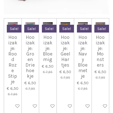
Sale!
Sale!
Sale!
Sale!
Sale!
Sale!
Hoo
Hoo
Hoo
Hoo
Hoo
Hoo
izak
izak
izak
izak
izak
izak
je:
je:
je:
je:
je:
je:
Roo
Gro
Bloe
Geel
Nav
Mo
d
en
mig
Har
y
nst
Roz
Drie
tjes
Bloe
ers
€ 6,50
e
hoe
met
€ 6,50
€ 6,50
€ 7,95
Stip
kje
je
€ 7,95
€ 7,95
je
€ 6,50
€ 6,50
€ 6,50
€ 7,95
€ 7,95
€ 7,95
In winkelwagen
In winkelwagen
In winkelwagen
In winkelwagen
In winkelwagen
In wink