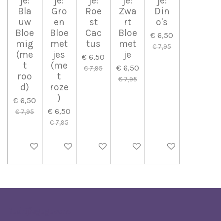
je:
je:
je:
je:
je:
Bla
Gro
Roe
Zwa
Din
uw
en
st
rt
o's
Bloe
Bloe
Cac
Bloe
€ 6,50
mig
met
tus
met
€ 7,95
(me
jes
je
€ 6,50
t
(me
€ 6,50
€ 7,95
roo
t
€ 7,95
d)
roze
)
€ 6,50
€ 6,50
€ 7,95
€ 7,95
In winkelwagen
In winkelwagen
In winkelwagen
In winkelwagen
Uitverkocht
Bedrijfsgegevens