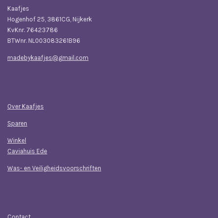
Kaafjes
Hogenhof 25, 3861CG, Nijkerk
KvKnr. 76423786
BTWnr. NL003083261B96
madebykaafjes@gmail.com
Navigatie
Over Kaafjes
Sparen
Winkel
Caviahuis Ede
Was- en Veiligheidsvoorschriften
Klantenservice
Contact