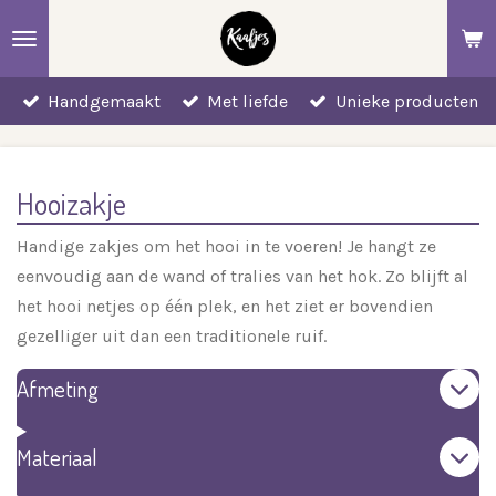
Ga
direct
naar
Handgemaakt
Met liefde
Unieke producten
de
hoofdinhoud
Hooizakje
Handige zakjes om het hooi in te voeren! Je hangt ze
eenvoudig aan de wand of tralies van het hok. Zo blijft al
het hooi netjes op één plek, en het ziet er bovendien
gezelliger uit dan een traditionele ruif.
Afmeting
Materiaal