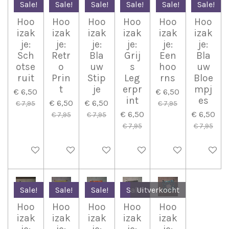
Sale!
Sale!
Sale!
Sale!
Sale!
Sale!
Hoo
Hoo
Hoo
Hoo
Hoo
Hoo
izak
izak
izak
izak
izak
izak
je:
je:
je:
je:
je:
je:
Sch
Retr
Bla
Grij
Een
Bla
otse
o
uw
s
hoo
uw
ruit
Prin
Stip
Leg
rns
Bloe
t
je
erpr
mpj
€ 6,50
€ 6,50
int
es
€ 6,50
€ 6,50
€ 7,95
€ 7,95
€ 6,50
€ 6,50
€ 7,95
€ 7,95
€ 7,95
€ 7,95
In winkelwagen
In winkelwagen
In winkelwagen
In winkelwagen
In winkelwagen
In wink
Sale!
Sale!
Sale!
Sale!
Uitverkocht
Hoo
Hoo
Hoo
Hoo
Hoo
izak
izak
izak
izak
izak