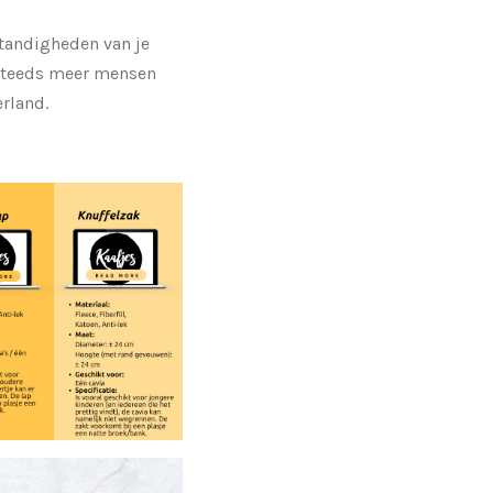
standigheden van je
t steeds meer mensen
erland.