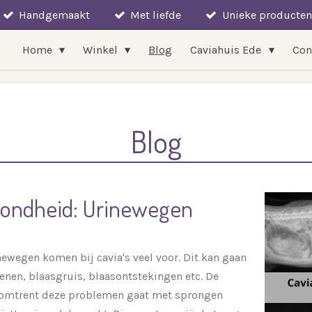
Handgemaakt
Met liefde
Unieke producten
Home
Winkel
Blog
Caviahuis Ede
Con
Blog
ezondheid: Urinewegen
wegen komen bij cavia's veel voor. Dit kan gaan
enen, blaasgruis, blaasontstekingen etc. De
 omtrent deze problemen gaat met sprongen