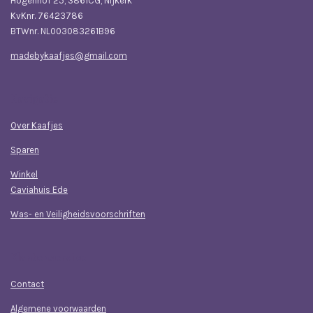
Hogenhof 25, 3861CG, Nijkerk
KvKnr. 76423786
BTWnr. NL003083261B96
madebykaafjes@gmail.com
Navigatie
Over Kaafjes
Sparen
Winkel
Caviahuis Ede
Was- en Veiligheidsvoorschriften
Klantenservice
Contact
Algemene voorwaarden