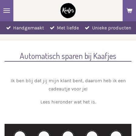
Ga
direct
naar
Handgemaakt
Met liefde
Unieke producten
de
hoofdinhoud
Automatisch sparen bij Kaafjes
Ik ben blij dat jij mijn klant bent, daarom heb ik een
cadeautje voor je!
Lees hieronder wat het is.