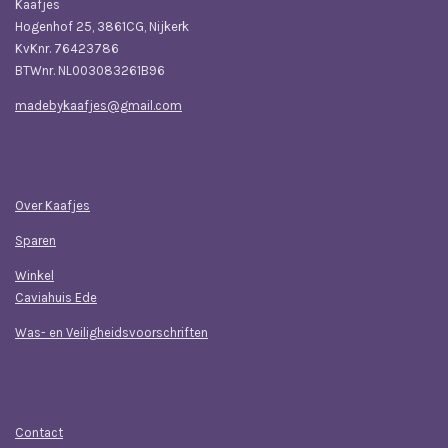
Kaafjes
Hogenhof 25, 3861CG, Nijkerk
KvKnr. 76423786
BTWnr. NL003083261B96
madebykaafjes@gmail.com
Navigatie
Over Kaafjes
Sparen
Winkel
Caviahuis Ede
Was- en Veiligheidsvoorschriften
Klantenservice
Contact