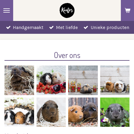
Ga
direct
naar
Handgemaakt
Met liefde
Unieke producten
de
hoofdinhoud
Over ons