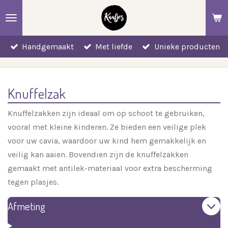
Ga
direct
naar
Handgemaakt
Met liefde
Unieke producten
de
hoofdinhoud
Knuffelzak
Knuffelzakken zijn ideaal om op schoot te gebruiken,
vooral met kleine kinderen. Ze bieden een veilige plek
voor uw cavia, waardoor uw kind hem gemakkelijk en
veilig kan aaien. Bovendien zijn de knuffelzakken
gemaakt met antilek-materiaal voor extra bescherming
tegen plasjes.
Afmeting