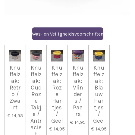
Was- en Veiligheidsvoorschriften
Knu
Knu
Knu
Knu
Knu
ffelz
ffelz
ffelz
ffelz
ffelz
ak:
ak:
ak:
ak:
ak:
Retr
Oud
Roz
Vlin
Bla
o /
Roz
e
der
uw
Zwa
e
Har
s /
Har
rt
Takj
tjes
Paa
tjes
e /
/
rs
/
€ 14,95
Antr
Geel
Geel
€ 14,95
acie
€ 14,95
€ 14,95
t