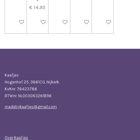
€ 14,95
In winkelwagen
In winkelwagen
In winkelwagen
In winkelwagen
In winkelwagen
Bedrijfsgegevens
Kaafjes
Hogenhof 25, 3861CG, Nijkerk
KvKnr. 76423786
BTWnr. NL003083261B96
madebykaafjes@gmail.com
Navigatie
Over Kaafjes