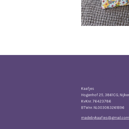
Bedrijfsgegevens
Kaafjes
Hogenhof 25, 3861CG, Nijke
KvKnr. 76423786
BTWnr. NL003083261B96
madebykaafjes@gmail.co