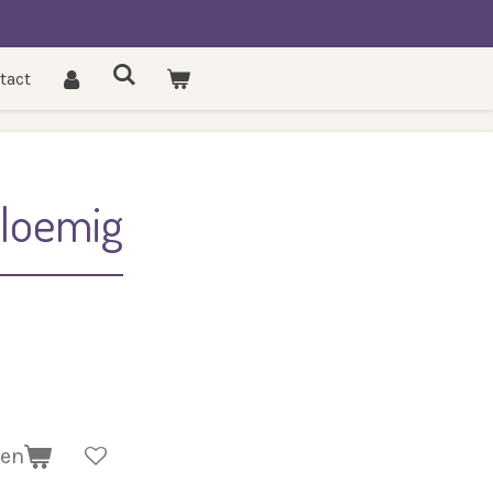
tact
Bloemig
gen