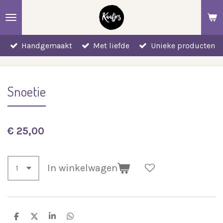
Ga
direct
naar
Handgemaakt
Met liefde
Unieke producten
de
hoofdinhoud
Snoetie
€ 25,00
In winkelwagen
D
D
S
D