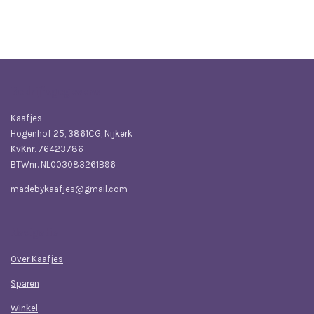
e
e
h
e
l
e
a
l
e
l
r
e
n
e
n
Bedrijfsgegevens
Kaafjes
Hogenhof 25, 3861CG, Nijkerk
KvKnr. 76423786
BTWnr. NL003083261B96
madebykaafjes@gmail.com
Navigatie
Over Kaafjes
Sparen
Winkel