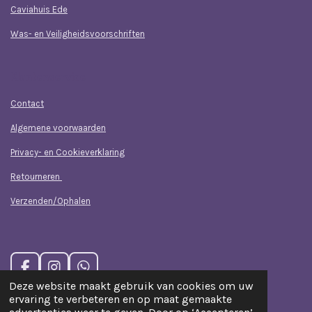
Caviahuis Ede
Was- en Veiligheidsvoorschriften
Klantenservice
Contact
Algemene voorwaarden
Privacy- en Cookieverklaring
Retourneren
Verzenden/Ophalen
F
I
W
a
n
h
Deze website maakt gebruik van cookies om uw
c
s
a
ervaring te verbeteren en op maat gemaakte
e
t
t