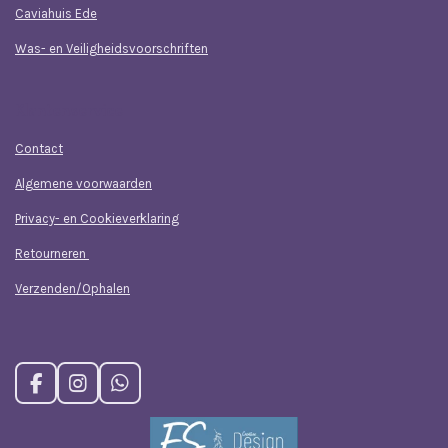
Caviahuis Ede
Was- en Veiligheidsvoorschriften
Klantenservice
Contact
Algemene voorwaarden
Privacy- en Cookieverklaring
Retourneren
Verzenden/Ophalen
F
I
W
a
n
h
c
s
a
e
t
t