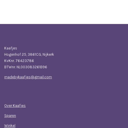
e
e
h
e
l
e
a
l
e
l
r
e
n
e
n
Bedrijfsgegevens
Kaafjes
Hogenhof 25, 3861CG, Nijkerk
KvKnr. 76423786
BTWnr. NL003083261B96
madebykaafjes@gmail.com
Navigatie
Over Kaafjes
Sparen
Winkel