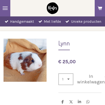
Ga
direct
naar
Handgemaakt
Met liefde
Unieke producten
de
hoofdinhoud
Lynn
€ 25,00
In
winkelwagen
D
D
S
D