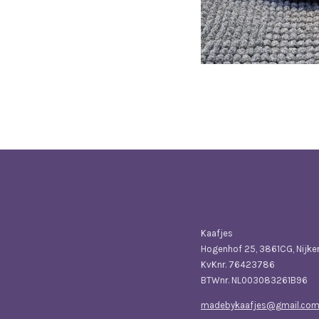
Bedrijfsgegevens
Kaafjes
Hogenhof 25, 3861CG, Nijke
KvKnr. 76423786
BTWnr. NL003083261B96
madebykaafjes@gmail.co