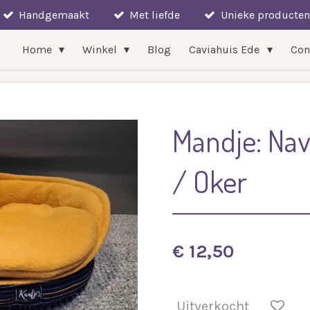
Handgemaakt
Met liefde
Unieke producten
Home
Winkel
Blog
Caviahuis Ede
Con
Mandje: Nav
/ Oker
€ 12,50
Uitverkocht