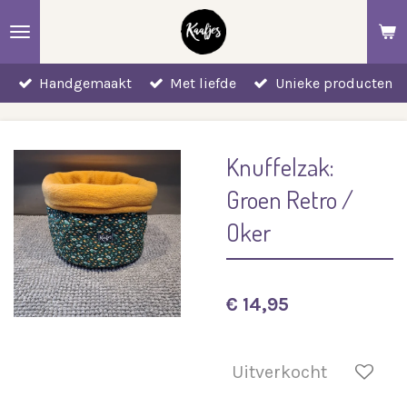
Ga
direct
naar
Handgemaakt
Met liefde
Unieke producten
de
hoofdinhoud
Knuffelzak:
Groen Retro /
Oker
€ 14,95
Uitverkocht