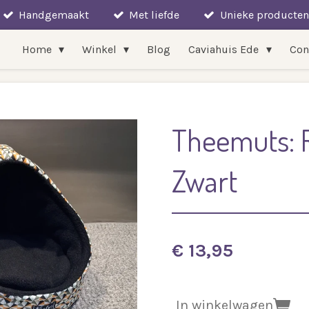
Handgemaakt
Met liefde
Unieke producten
Home
Winkel
Blog
Caviahuis Ede
Con
Theemuts: R
Zwart
€ 13,95
In winkelwagen