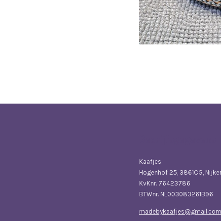
Bedrijfsgegevens
Kaafjes
Hogenhof 25, 3861CG, Nijke
KvKnr. 76423786
BTWnr. NL003083261B96
madebykaafjes@gmail.co