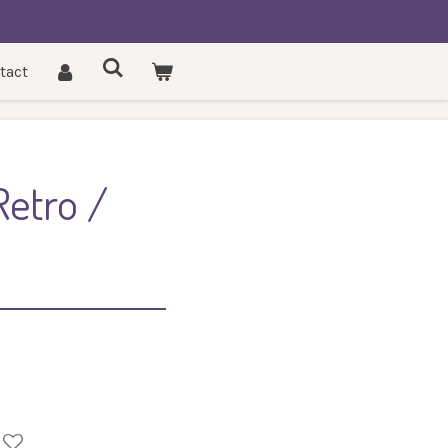
tact
etro /