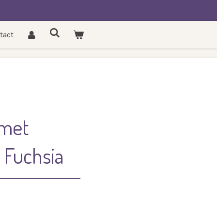
tact
 met
 Fuchsia