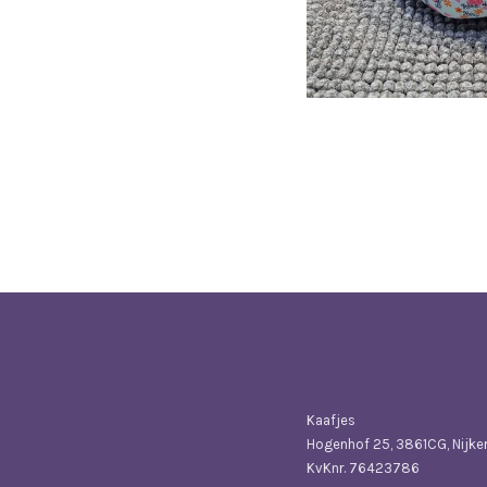
Bedrijfsgegevens
Kaafjes
Hogenhof 25, 3861CG, Nijke
KvKnr. 76423786