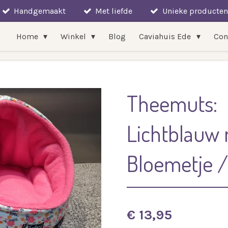
Handgemaakt
Met liefde
Unieke producten
Home
Winkel
Blog
Caviahuis Ede
Con
Theemuts:
Lichtblauw
Bloemetje /
€ 13,95