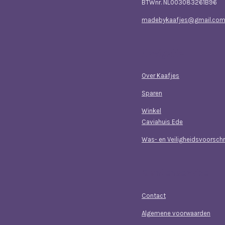
BTWnr. NL003083261B96
madebykaafjes@gmail.co
Navigatie
Over Kaafjes
Sparen
Winkel
Caviahuis Ede
Was- en Veiligheidsvoorschr
Klantenservice
Contact
Algemene voorwaarden