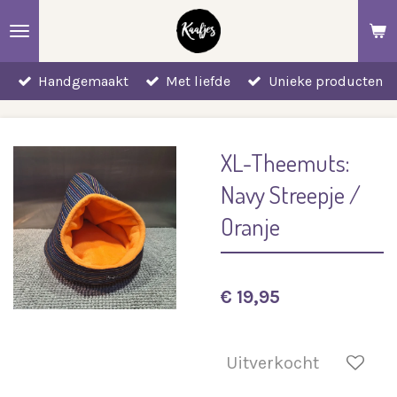
Ga
direct
naar
Handgemaakt
Met liefde
Unieke producten
de
hoofdinhoud
XL-Theemuts:
Navy Streepje /
Oranje
€ 19,95
Uitverkocht