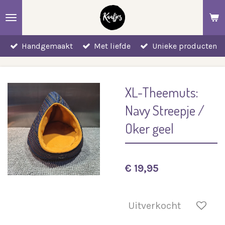
Ga
direct
naar
Handgemaakt
Met liefde
Unieke producten
de
hoofdinhoud
XL-Theemuts:
Navy Streepje /
Oker geel
€ 19,95
Uitverkocht