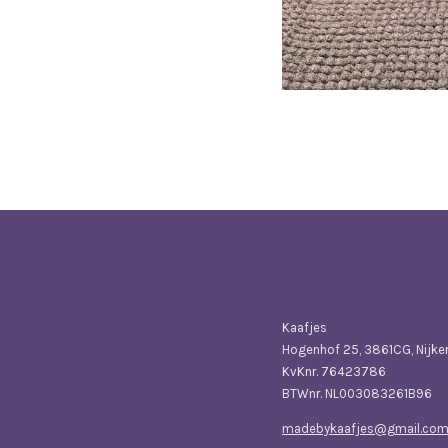
Bedrijfsgegevens
Kaafjes
Hogenhof 25, 3861CG, Nijke
KvKnr. 76423786
BTWnr. NL003083261B96
madebykaafjes@gmail.co