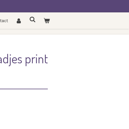
tact
adjes print