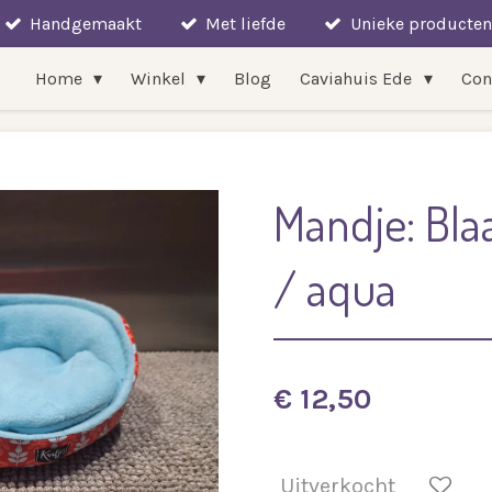
Handgemaakt
Met liefde
Unieke producten
Home
Winkel
Blog
Caviahuis Ede
Con
Mandje: Bla
/ aqua
€ 12,50
Uitverkocht