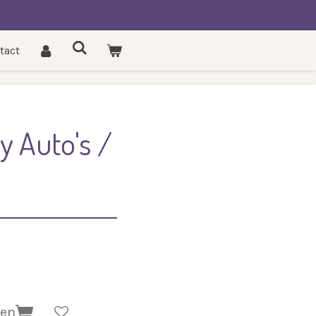
tact
y Auto's /
gen