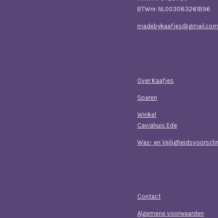
BTWnr. NL003083261B96
madebykaafjes@gmail.co
Navigatie
Over Kaafjes
Sparen
Winkel
Caviahuis Ede
Was- en Veiligheidsvoorschr
Klantenservice
Contact
Algemene voorwaarden