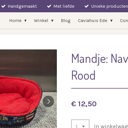
Handgemaakt
Met liefde
Unieke producten
Home
Winkel
Blog
Caviahuis Ede
Con
Mandje: Nav
Rood
€ 12,50
In winkelwa