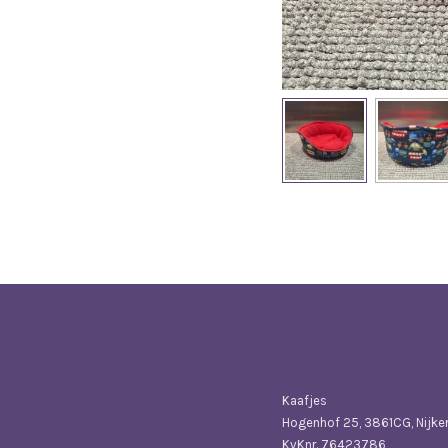
Bedrijfsgegevens
Kaafjes
Hogenhof 25, 3861CG, Nijke
KvKnr. 76423786