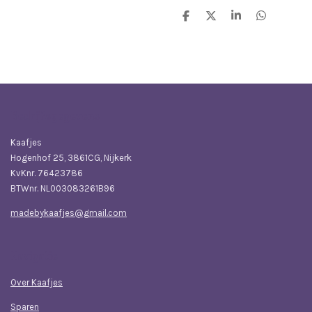
D
D
S
D
e
e
h
e
l
e
a
l
e
l
r
e
n
e
n
Bedrijfsgegevens
Kaafjes
Hogenhof 25, 3861CG, Nijkerk
KvKnr. 76423786
BTWnr. NL003083261B96
madebykaafjes@gmail.com
Navigatie
Over Kaafjes
Sparen