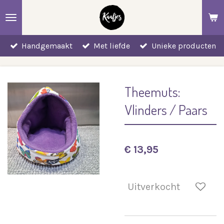
Ga
direct
naar
Handgemaakt
Met liefde
Unieke producten
de
hoofdinhoud
Theemuts:
Vlinders / Paars
€ 13,95
Uitverkocht