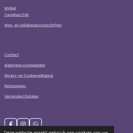
Winkel
Caviahuis Ede
Was- en Veiligheidsvoorschriften
Klantenservice
Contact
Algemene voorwaarden
Privacy- en Cookieverklaring
Retourneren
Verzenden/Ophalen
F
I
W
a
n
h
Deze website maakt gebruik van cookies om uw