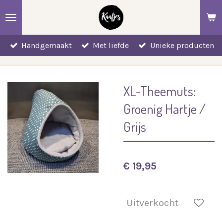
Ga
direct
naar
Handgemaakt
Met liefde
Unieke producten
de
hoofdinhoud
XL-Theemuts:
Groenig Hartje /
Grijs
€ 19,95
Uitverkocht