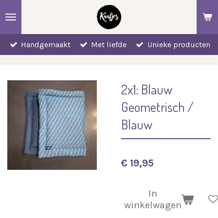
Ga
direct
naar
Handgemaakt
Met liefde
Unieke producten
de
hoofdinhoud
2x1: Blauw
Geometrisch /
Blauw
€ 19,95
In
winkelwagen