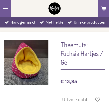
Ga
direct
naar
Handgemaakt
Met liefde
Unieke producten
de
hoofdinhoud
Theemuts:
Fuchsia Hartjes /
Gel
€ 13,95
Uitverkocht