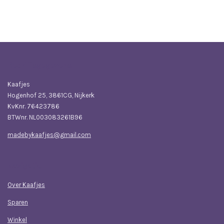
e
e
h
e
l
e
a
l
e
l
r
e
n
e
n
Bedrijfsgegevens
Kaafjes
Hogenhof 25, 3861CG, Nijkerk
KvKnr. 76423786
BTWnr. NL003083261B96
madebykaafjes@gmail.com
Navigatie
Over Kaafjes
Sparen
Winkel