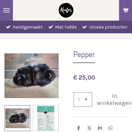
Ga
direct
naar
Handgemaakt
Met liefde
Unieke producten
de
hoofdinhoud
Pepper
€ 25,00
In
winkelwagen
D
D
S
D