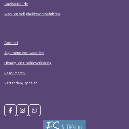
Caviahuis Ede
Was- en Veiligheidsvoorschriften
Klantenservice
Contact
Algemene voorwaarden
Privacy- en Cookieverklaring
Retourneren
Verzenden/Ophalen
F
I
W
a
n
h
c
s
a
e
t
t