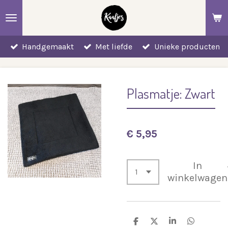
Ga
direct
naar
Handgemaakt
Met liefde
Unieke producten
de
hoofdinhoud
Plasmatje: Zwart
€ 5,95
In
winkelwagen
D
D
S
D