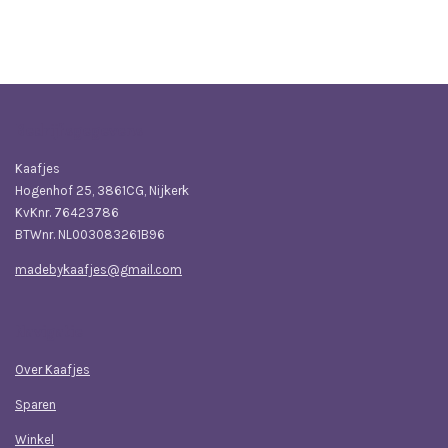
e
e
h
e
l
e
a
l
e
l
r
e
n
e
n
Bedrijfsgegevens
Kaafjes
Hogenhof 25, 3861CG, Nijkerk
KvKnr. 76423786
BTWnr. NL003083261B96
madebykaafjes@gmail.com
Navigatie
Over Kaafjes
Sparen
Winkel