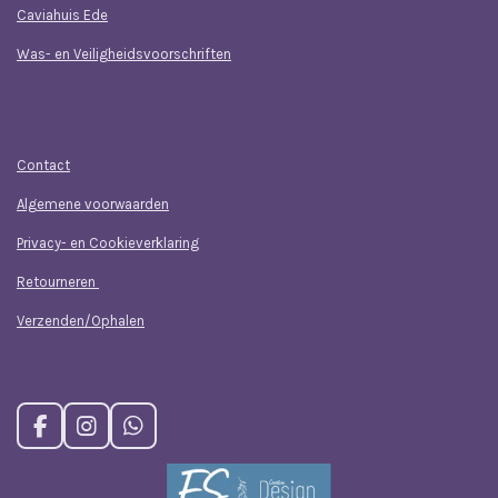
Caviahuis Ede
Was- en Veiligheidsvoorschriften
Klantenservice
Contact
Algemene voorwaarden
Privacy- en Cookieverklaring
Retourneren
Verzenden/Ophalen
F
I
W
a
n
h
c
s
a
e
t
t