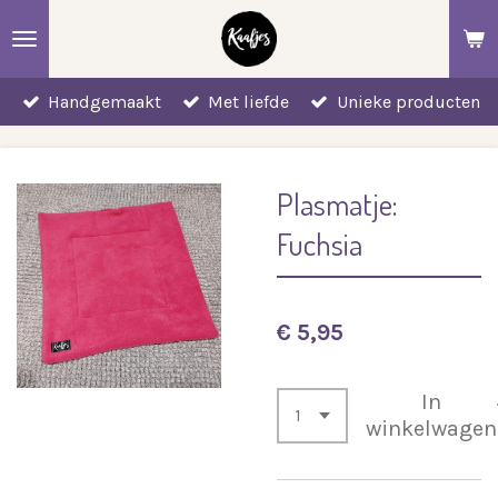
Ga
direct
naar
Handgemaakt
Met liefde
Unieke producten
de
hoofdinhoud
Plasmatje:
Fuchsia
€ 5,95
In
winkelwagen