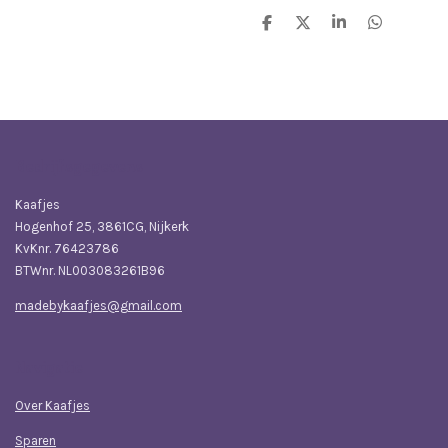
D
D
S
D
e
e
h
e
l
e
a
l
e
l
r
e
n
e
n
Bedrijfsgegevens
Kaafjes
Hogenhof 25, 3861CG, Nijkerk
KvKnr. 76423786
BTWnr. NL003083261B96
madebykaafjes@gmail.com
Navigatie
Over Kaafjes
Sparen