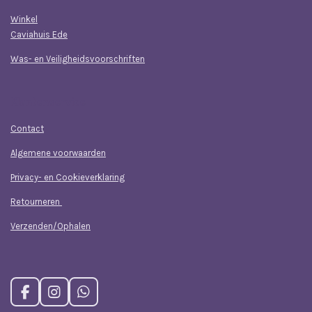
Winkel
Caviahuis Ede
Was- en Veiligheidsvoorschriften
Klantenservice
Contact
Algemene voorwaarden
Privacy- en Cookieverklaring
Retourneren
Verzenden/Ophalen
F
I
W
a
n
h