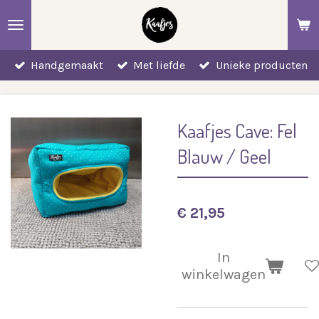
Ga
direct
naar
Handgemaakt
Met liefde
Unieke producten
de
hoofdinhoud
Kaafjes Cave: Fel
Blauw / Geel
€ 21,95
In
winkelwagen