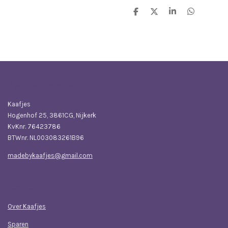
D
D
S
D
e
e
h
e
l
e
a
l
e
l
r
e
n
e
n
Bedrijfsgegevens
Kaafjes
Hogenhof 25, 3861CG, Nijkerk
KvKnr. 76423786
BTWnr. NL003083261B96
madebykaafjes@gmail.com
Navigatie
Over Kaafjes
Sparen