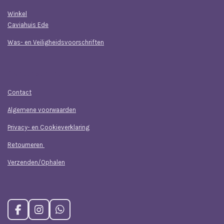
Winkel
Caviahuis Ede
Was- en Veiligheidsvoorschriften
Klantenservice
Contact
Algemene voorwaarden
Privacy- en Cookieverklaring
Retourneren
Verzenden/Ophalen
F
I
W
a
n
h