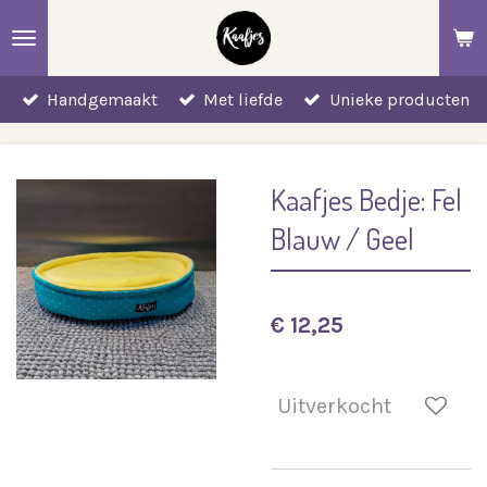
Ga
direct
naar
Handgemaakt
Met liefde
Unieke producten
de
hoofdinhoud
Kaafjes Bedje: Fel
Blauw / Geel
€ 12,25
Uitverkocht