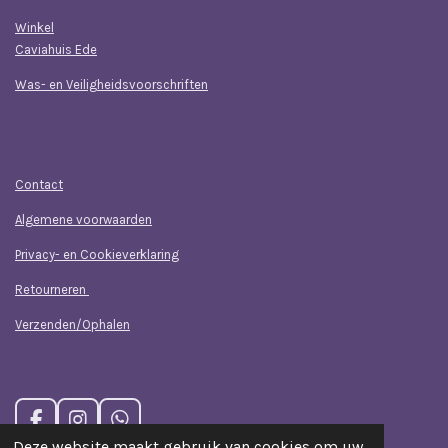
Winkel
Caviahuis Ede
Was- en Veiligheidsvoorschriften
Klantenservice
Contact
Algemene voorwaarden
Privacy- en Cookieverklaring
Retourneren
Verzenden/Ophalen
F
I
W
a
n
h
Deze website maakt gebruik van cookies om uw