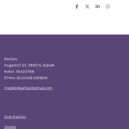
D
D
S
D
e
e
h
e
l
e
a
l
e
l
r
e
n
e
n
Bedrijfsgegevens
Kaafjes
Hogenhof 25, 3861CG, Nijkerk
KvKnr. 76423786
BTWnr. NL003083261B96
madebykaafjes@gmail.com
Navigatie
Over Kaafjes
Sparen