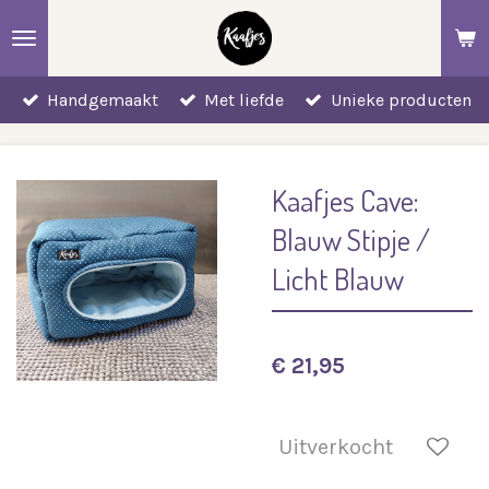
Ga
direct
naar
Handgemaakt
Met liefde
Unieke producten
de
hoofdinhoud
Kaafjes Cave:
Blauw Stipje /
Licht Blauw
€ 21,95
Uitverkocht