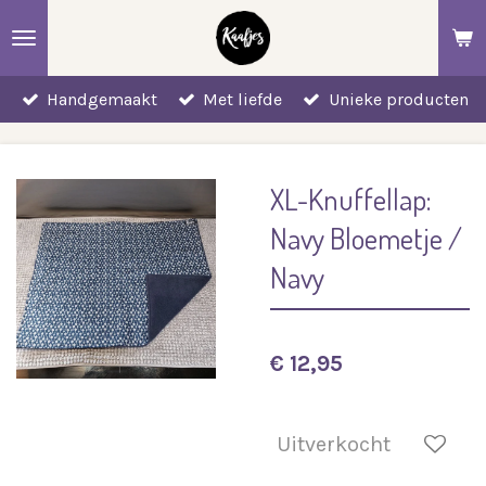
Ga
direct
naar
Handgemaakt
Met liefde
Unieke producten
de
hoofdinhoud
XL-Knuffellap:
Navy Bloemetje /
Navy
€ 12,95
Uitverkocht