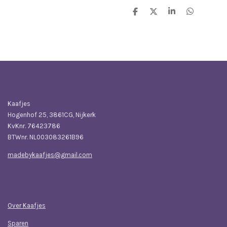
D
D
S
D
e
e
h
e
l
e
a
l
e
l
r
e
n
e
n
Bedrijfsgegevens
Kaafjes
Hogenhof 25, 3861CG, Nijkerk
KvKnr. 76423786
BTWnr. NL003083261B96
madebykaafjes@gmail.com
Navigatie
Over Kaafjes
Sparen