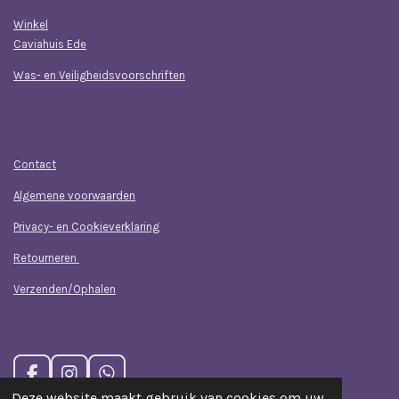
Winkel
Caviahuis Ede
Was- en Veiligheidsvoorschriften
Klantenservice
Contact
Algemene voorwaarden
Privacy- en Cookieverklaring
Retourneren
Verzenden/Ophalen
F
I
W
a
n
h
Deze website maakt gebruik van cookies om uw