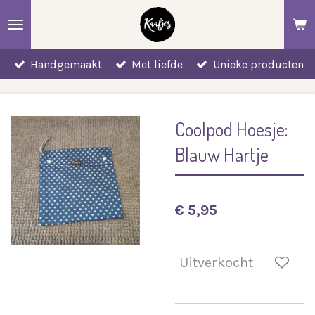
Ga
direct
naar
Handgemaakt
Met liefde
Unieke producten
de
hoofdinhoud
Coolpod Hoesje:
Blauw Hartje
€ 5,95
Uitverkocht