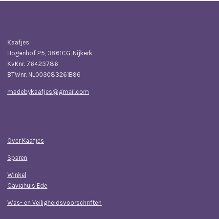
Bedrijfsgegevens
Kaafjes
Hogenhof 25, 3861CG, Nijkerk
KvKnr. 76423786
BTWnr. NL003083261B96
madebykaafjes@gmail.com
Navigatie
Over Kaafjes
Sparen
Winkel
Caviahuis Ede
Was- en Veiligheidsvoorschriften