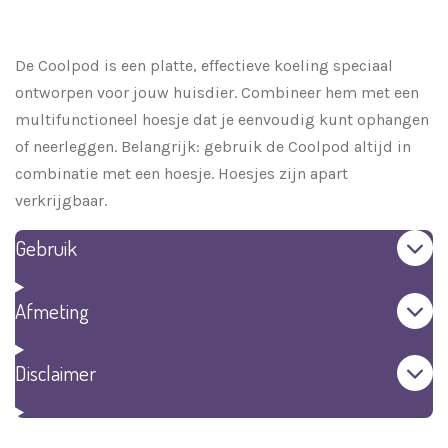
e
e
h
e
l
e
a
l
e
l
r
e
n
e
n
De Coolpod is een platte, effectieve koeling speciaal
ontworpen voor jouw huisdier. Combineer hem met een
multifunctioneel hoesje dat je eenvoudig kunt ophangen
of neerleggen. Belangrijk: gebruik de Coolpod altijd in
combinatie met een hoesje. Hoesjes zijn apart
verkrijgbaar.
Gebruik
Afmeting
Disclaimer