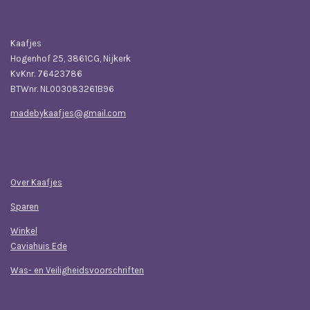
Bedrijfsgegevens
Kaafjes
Hogenhof 25, 3861CG, Nijkerk
KvKnr. 76423786
BTWnr. NL003083261B96
madebykaafjes@gmail.com
Navigatie
Over Kaafjes
Sparen
Winkel
Caviahuis Ede
Was- en Veiligheidsvoorschriften