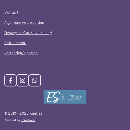
Klantenservice
Contact
Algemene voorwaarden
Privacy- en Cookieverklaring
Retourneren
Verzenden/Ophalen
F
I
W
a
n
h
c
s
a
e
t
t
b
a
s
o
g
A
© 2019 - 2025 Kaafjes
o
r
p
Powered by
JouwWeb
k
a
p
m