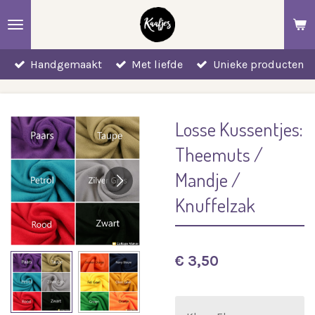
Ga
direct
naar
Handgemaakt
Met liefde
Unieke producten
de
hoofdinhoud
Losse Kussentjes:
Theemuts /
Mandje /
Knuffelzak
€ 3,50