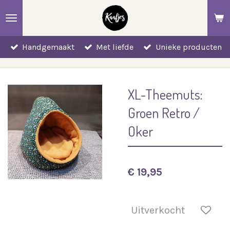
Ga
direct
naar
Handgemaakt
Met liefde
Unieke producten
de
hoofdinhoud
XL-Theemuts:
Groen Retro /
Oker
€ 19,95
Uitverkocht