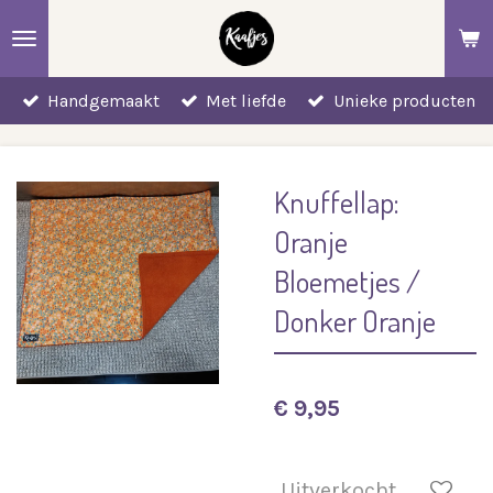
Ga
direct
naar
Handgemaakt
Met liefde
Unieke producten
de
hoofdinhoud
Knuffellap:
Oranje
Bloemetjes /
Donker Oranje
€ 9,95
Uitverkocht