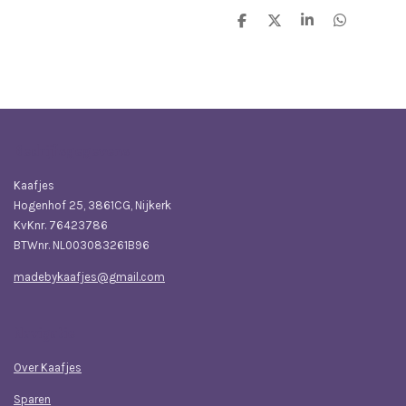
D
D
S
D
e
e
h
e
l
e
a
l
e
l
r
e
n
e
n
Bedrijfsgegevens
Kaafjes
Hogenhof 25, 3861CG, Nijkerk
KvKnr. 76423786
BTWnr. NL003083261B96
madebykaafjes@gmail.com
Navigatie
Over Kaafjes
Sparen