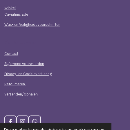
Winkel
Caviahuis Ede
Was- en Veiligheidsvoorschriften
Klantenservice
Contact
Algemene voorwaarden
Privacy- en Cookieverklaring
Retourneren
Verzenden/Ophalen
F
I
W
a
n
h
Deze website maakt gebruik van cookies om uw