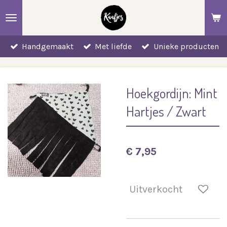
Ga
direct
naar
Handgemaakt
Met liefde
Unieke producten
de
hoofdinhoud
Hoekgordijn: Mint
Hartjes / Zwart
€ 7,95
Uitverkocht