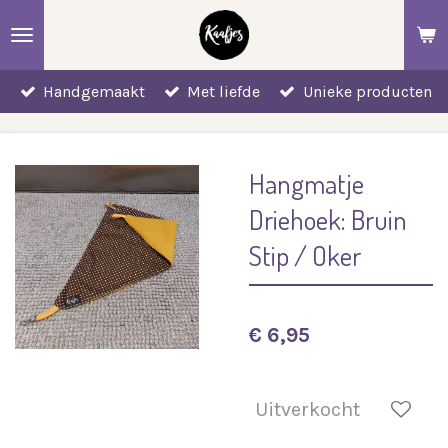
Ga
direct
naar
Handgemaakt
Met liefde
Unieke producten
de
hoofdinhoud
Hangmatje
Driehoek: Bruin
Stip / Oker
€ 6,95
Uitverkocht