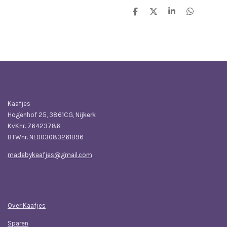
D
D
S
D
e
e
h
e
l
e
a
l
e
l
r
e
n
e
n
Bedrijfsgegevens
Kaafjes
Hogenhof 25, 3861CG, Nijkerk
KvKnr. 76423786
BTWnr. NL003083261B96
madebykaafjes@gmail.com
Navigatie
Over Kaafjes
Sparen