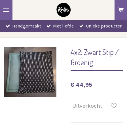
Ga
direct
naar
Handgemaakt
Met liefde
Unieke producten
de
hoofdinhoud
4x2: Zwart Stip /
Groenig
€ 44,95
Uitverkocht