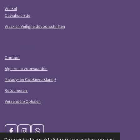
Winkel
Caviahuis Ede
Was- en Veiligheidsvoorschriften
Klantenservice
Contact
Algemene voorwaarden
Privacy- en Cookieverklaring
Retourneren
Verzenden/Ophalen
F
I
W
a
n
h
Deze website maakt gebruik van cookies om uw