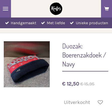
Ga
direct
naar
Handgemaakt
Met liefde
Unieke producten
de
hoofdinhoud
Duozak:
Boerenzakdoek /
Navy
€ 12,50
€ 15,95
Uitverkocht