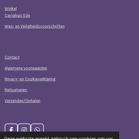
Winkel
Caviahuis Ede
Was- en Veiligheidsvoorschriften
Klantenservice
Contact
Algemene voorwaarden
Privacy- en Cookieverklaring
Retourneren
Verzenden/Ophalen
F
I
W
a
n
h
Deze website maakt gebruik van cookies om uw