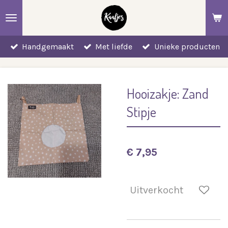
Ga
direct
naar
Handgemaakt
Met liefde
Unieke producten
de
hoofdinhoud
Hooizakje: Zand
Stipje
€ 7,95
Uitverkocht