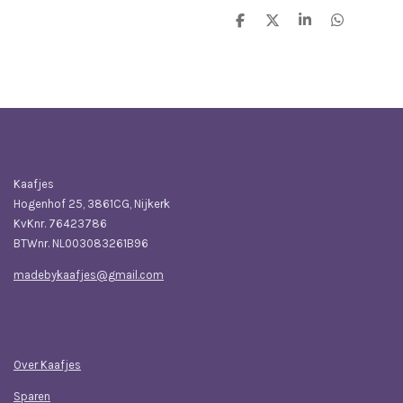
D
D
S
D
e
e
h
e
l
e
a
l
e
l
r
e
n
e
n
Bedrijfsgegevens
Kaafjes
Hogenhof 25, 3861CG, Nijkerk
KvKnr. 76423786
BTWnr. NL003083261B96
madebykaafjes@gmail.com
Navigatie
Over Kaafjes
Sparen