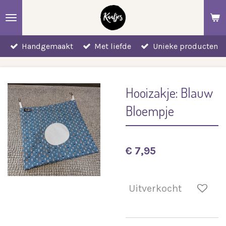
Ga
direct
naar
Handgemaakt
Met liefde
Unieke producten
de
hoofdinhoud
Hooizakje: Blauw
Bloempje
€ 7,95
Uitverkocht