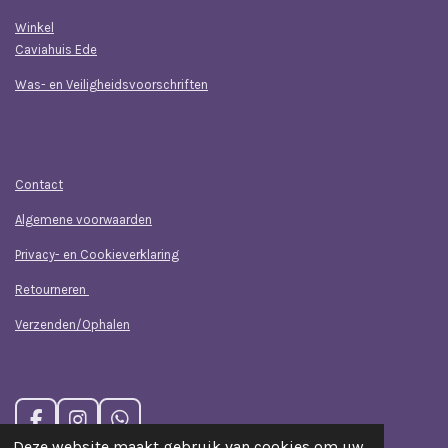
Winkel
Caviahuis Ede
Was- en Veiligheidsvoorschriften
Klantenservice
Contact
Algemene voorwaarden
Privacy- en Cookieverklaring
Retourneren
Verzenden/Ophalen
F
I
W
a
n
h
Deze website maakt gebruik van cookies om uw