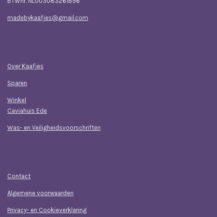
BTWnr. NL003083261B96
madebykaafjes@gmail.com
Navigatie
Over Kaafjes
Sparen
Winkel
Caviahuis Ede
Was- en Veiligheidsvoorschriften
Klantenservice
Contact
Algemene voorwaarden
Privacy- en Cookieverklaring