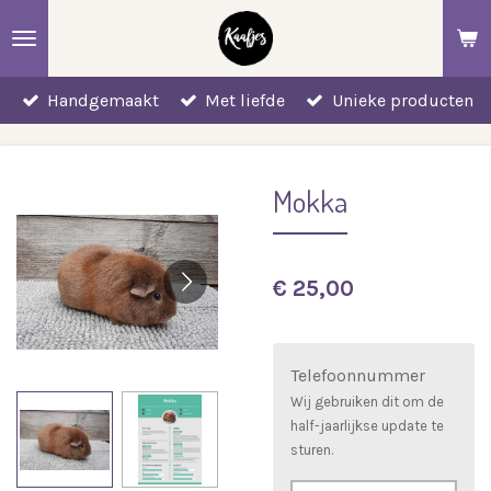
Ga
direct
naar
Handgemaakt
Met liefde
Unieke producten
de
hoofdinhoud
Mokka
€ 25,00
Telefoonnummer
Wij gebruiken dit om de
half-jaarlijkse update te
sturen.