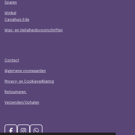
Sparen
Winkel
Caviahuis Ede
Was- en Veiligheidsvoorschriften
Klantenservice
Contact
Algemene voorwaarden
Privacy- en Cookieverklaring
Retourneren
Verzenden/Ophalen
F
I
W