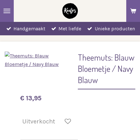
Ga
direct
naar
Handgemaakt
Met liefde
Unieke producten
de
hoofdinhoud
Theemuts: Blauw
Bloemetje / Navy
Blauw
€ 13,95
Uitverkocht