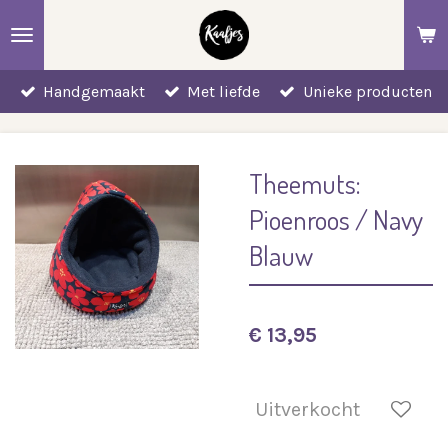
Ga
direct
naar
Handgemaakt
Met liefde
Unieke producten
de
hoofdinhoud
Theemuts:
Pioenroos / Navy
Blauw
€ 13,95
Uitverkocht