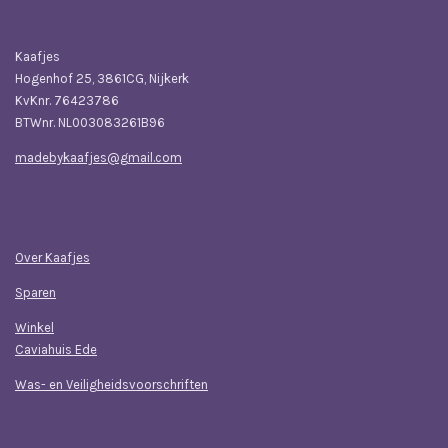
Bedrijfsgegevens
Kaafjes
Hogenhof 25, 3861CG, Nijkerk
KvKnr. 76423786
BTWnr. NL003083261B96
madebykaafjes@gmail.com
Navigatie
Over Kaafjes
Sparen
Winkel
Caviahuis Ede
Was- en Veiligheidsvoorschriften
Klantenservice