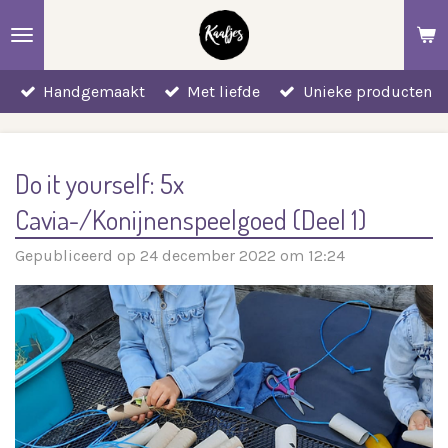
Ga
direct
naar
Handgemaakt
Met liefde
Unieke producten
de
hoofdinhoud
Do it yourself: 5x
Cavia-/Konijnenspeelgoed (Deel 1)
Gepubliceerd op 24 december 2022 om 12:24