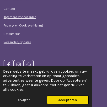
Contact
Algemene voorwaarden
Privacy- en Cookieverklaring
Retourneren
Verzenden/Ophalen
F
I
W
a
n
h
Deze website maakt gebruik van cookies om uw
c
s
a
ervaring te verbeteren en op maat gemaakte
e
t
t
advertenties weer te geven. Door op ‘Accepteren’
b
a
s
te klikken, gaat u akkoord met het gebruik van
o
g
A
alle cookies.
© 2019 - 2025 Kaafjes
o
r
p
Powered by
JouwWeb
k
a
p
Afwijzen
Accepteren
m